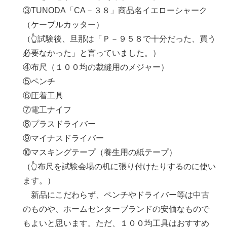
③TUNODA「CA－３８」商品名イエローシャーク
（ケーブルカッター）
（👆試験後、旦那は「Ｐ－９５８で十分だった、買う
必要なかった」と言っていました。）
④布尺（１００均の裁縫用のメジャー）
⑤ペンチ
⑥圧着工具
⑦電工ナイフ
⑧プラスドライバー
⑨マイナスドライバー
⑩マスキングテープ（養生用の紙テープ）
（👆布尺を試験会場の机に張り付けたりするのに使い
ます。）
新品にこだわらず、ペンチやドライバー等は中古
のものや、ホームセンターブランドの安価なもので
もよいと思います。ただ、１００均工具はおすすめ