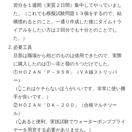
習分を１週間（実質２日間）集中してやっていまし
た。（これでも模擬試験問題１３個をするので、結
構慣れるとのこと。一通り作成した後にタイムトラ
イアルをしたい方は２回分でも十分とのことでし
た。）
必要工具
旦那は職場から殆どのものは借用できたので、実際
に購入したのは①～④と⑩の５つだけでした。
①ＨＯＺＡＮ「Ｐ－９５８」（ＶＡ線ストリッパ
ー）
（👆これはケチらないほうがいいです。非常に使い勝
手が良いです。）
②ＨＯＺＡＮ「ＤＫ－２００」（合格マルチツー
ル）
（👆あると便利、実技試験でウォーターポンププライ
ヤーを用意する必要がありません。）